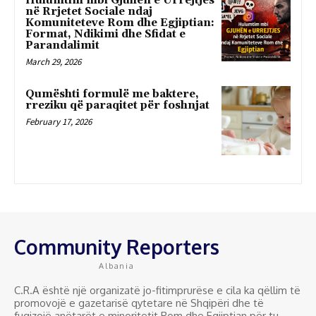
Hulumtim mbi Gjuhën e Urrejtjes
në Rrjetet Sociale ndaj
Komuniteteve Rom dhe Egjiptian:
Format, Ndikimi dhe Sfidat e
Parandalimit
March 29, 2026
Qumështi formulë me baktere,
rreziku që paraqitet për foshnjat
February 17, 2026
Community Reporters
Albania
C.R.A është një organizatë jo-fitimprurëse e cila ka qëllim të
promovojë e gazetarisë qytetare në Shqipëri dhe të
fuqizojë anëtarët e minoritetit Rom dhe Egjiptian për tu