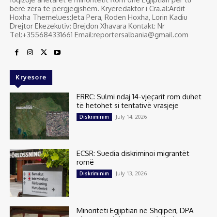
bërë zëra të përgjegjshëm. Kryeredaktor i Cra.al:Ardit
Hoxha Themelues:Jeta Pera, Roden Hoxha, Lorin Kadiu
Drejtor Ekezekutiv: Brejdon Xhavara Kontakt: Nr
Tel:+355684331661 Email:reportersalbania@gmail.com
Kryesore
ERRC: Sulmi ndaj 14-vjeçarit rom duhet
të hetohet si tentativë vrasjeje
July 14, 2026
Diskriminim
ECSR: Suedia diskriminoi migrantët
romë
July 13, 2026
Diskriminim
Minoriteti Egjiptian në Shqipëri, DPA