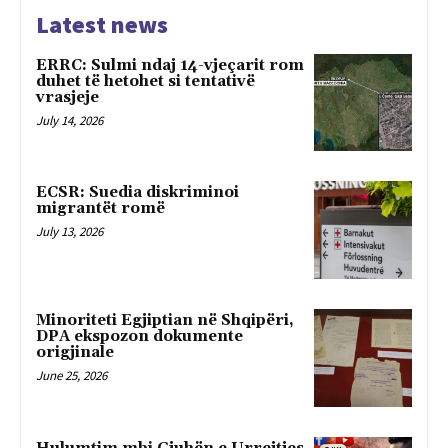
Latest news
ERRC: Sulmi ndaj 14-vjeçarit rom
duhet të hetohet si tentativë
vrasjeje
July 14, 2026
ECSR: Suedia diskriminoi
migrantët romë
July 13, 2026
Minoriteti Egjiptian në Shqipëri,
DPA ekspozon dokumente
origjinale
June 25, 2026