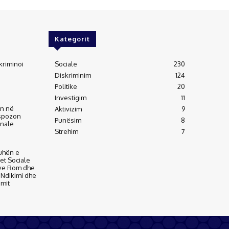
Kategorit
kriminoi
Sociale
230
Diskriminim
124
Politike
20
Investigim
11
an në
Aktivizim
9
kspozon
Punësim
8
inale
Strehim
7
uhën e
tet Sociale
ve Rom dhe
, Ndikimi dhe
imit