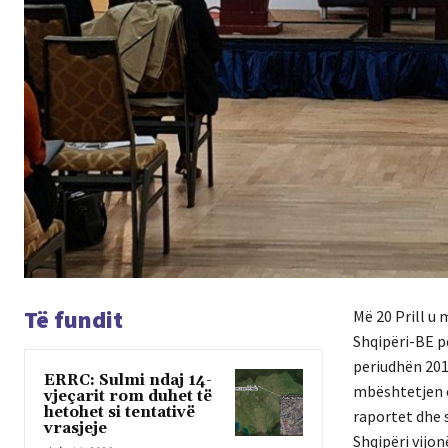
Të fundit
Më 20 Prill u
Shqipëri-BE p
periudhën 201
ERRC: Sulmi ndaj 14-
mbështetjen e
vjeçarit rom duhet të
hetohet si tentativë
raportet dhe 
vrasjeje
Shqipëri vijo