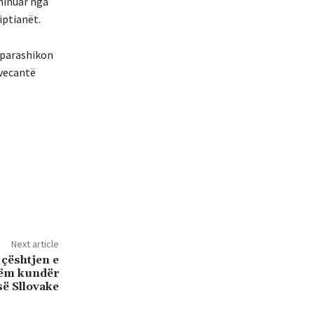
iminuar nga
iptianët.
e parashikon
 vecantë
Next article
 çështjen e
hëm kundër
së Sllovake