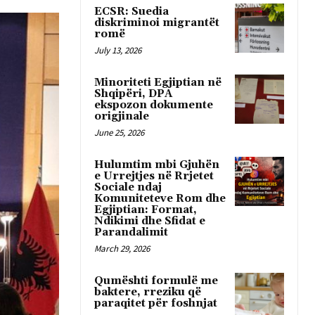
ECSR: Suedia
diskriminoi migrantët
romë
July 13, 2026
Minoriteti Egjiptian në
Shqipëri, DPA
ekspozon dokumente
origjinale
June 25, 2026
Hulumtim mbi Gjuhën
e Urrejtjes në Rrjetet
Sociale ndaj
Komuniteteve Rom dhe
Egjiptian: Format,
Ndikimi dhe Sfidat e
Parandalimit
March 29, 2026
Qumështi formulë me
baktere, rreziku që
paraqitet për foshnjat