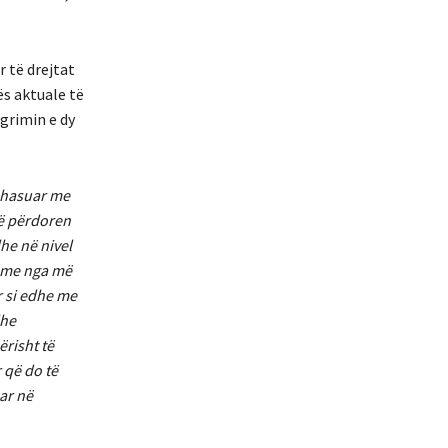
r të drejtat
ës aktuale të
grimin e dy
ahasuar me
që përdoren
he në nivel
leme nga më
r si edhe me
dhe
risht të
 që do të
ar në