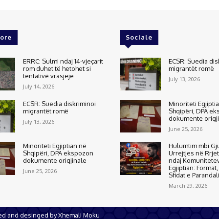
ore
Sociale
ERRC: Sulmi ndaj 14-vjeçarit
ECSR: Suedia dis
rom duhet të hetohet si
migrantët romë
tentativë vrasjeje
July 13, 2026
July 14, 2026
ECSR: Suedia diskriminoi
Minoriteti Egjipti
migrantët romë
Shqipëri, DPA e
dokumente origj
July 13, 2026
June 25, 2026
Minoriteti Egjiptian në
Hulumtim mbi Gj
Shqipëri, DPA ekspozon
Urrejtjes në Rrje
dokumente origjinale
ndaj Komunitete
Egjiptian: Format
June 25, 2026
Sfidat e Parandal
March 29, 2026
ped and desinged by Xhemali Moku