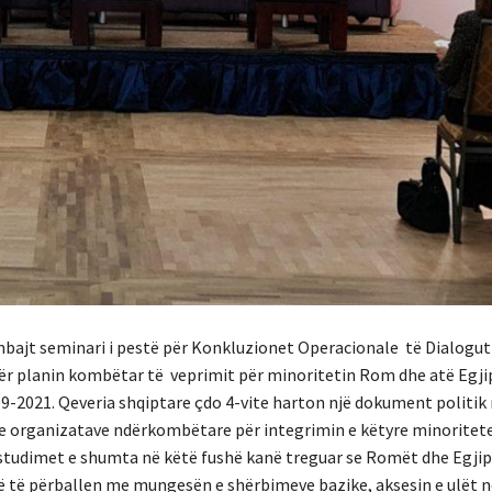
 mbajt seminari i pestë për Konkluzionet Operacionale të Dialogut
ër planin kombëtar të veprimit për minoritetin Rom dhe atë Egji
9-2021. Qeveria shqiptare çdo 4-vite harton një dokument politik
 organizatave ndërkombëtare për integrimin e këtyre minoritete
studimet e shumta në këtë fushë kanë treguar se Romët dhe Egjip
në të përballen me mungesën e shërbimeve bazike, aksesin e ulët n