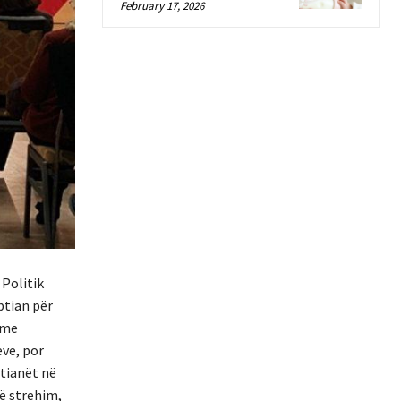
February 17, 2026
 Politik
ptian për
 me
ve, por
tianët në
ë strehim,