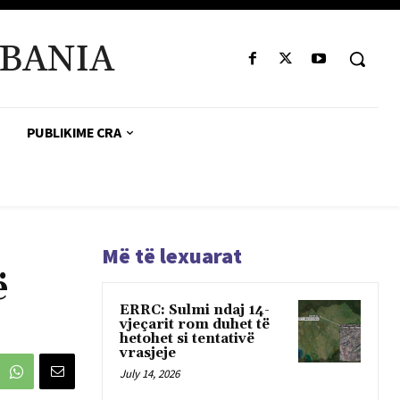
BANIA
PUBLIKIME CRA
Më të lexuarat
ë
ERRC: Sulmi ndaj 14-
vjeçarit rom duhet të
hetohet si tentativë
vrasjeje
July 14, 2026