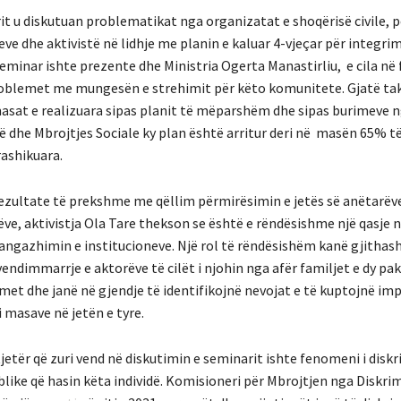
it u diskutuan problematikat nga organizatat e shoqërisë civile, 
eve dhe aktivistë në lidhje me planin e kaluar 4-vjeçar për integrim
eminar ishte prezente dhe Ministria Ogerta Manastirliu, e cila në f
oblemet me mungesën e strehimit për këto komunitete. Gjatë tak
sat e realizuara sipas planit të mëparshëm dhe sipas burimeve n
ë dhe Mbrojtjes Sociale ky plan është arritur deri në masën 65% t
ashikuara.
rezultate të prekshme me qëllim përmirësimin e jetës së anëtarë
ve, aktivistja Ola Tare thekson se është e rëndësishme një qasje 
 angazhimin e institucioneve. Një rol të rëndësishëm kanë gjithas
vendimmarrje e aktorëve të cilët i njohin nga afër familjet e dy paki
met dhe janë në gjendje të identifikojnë nevojat e të kuptojnë im
 masave në jetën e tyre.
jetër që zuri vend në diskutimin e seminarit ishte fenomeni i disk
like që hasin këta individë. Komisioneri për Mbrojtjen nga Diskri