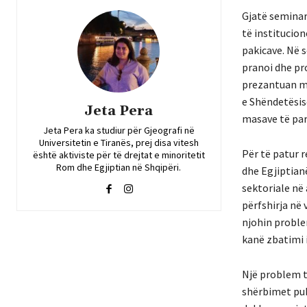
Gjatë seminar
të institucion
pakicave. Në s
pranoi dhe pr
prezantuan ma
e Shëndetësis
Jeta Pera
masave të par
Jeta Pera ka studiur për Gjeografi në
Universitetin e Tiranës, prej disa vitesh
Për të patur 
është aktiviste për të drejtat e minoritetit
Rom dhe Egjiptian në Shqipëri.
dhe Egjiptianë
sektoriale në
përfshirja në 
njohin proble
kanë zbatimi i
Një problem t
shërbimet pub