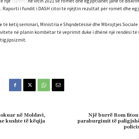
të një
raporti
në vitin 2021 se romët dhe egjiptianët janë të diskr
. Raporti i fundit i DASH citoi të njëjtin rezultat për romët dhe egj
 të këtij seminari, Ministria e Shqndetësisë dhe Mbrojtjes Social
vitete në planin kombëtar të veprimit duke i dhënë një rendësi të
tigjipsizmit.
lokuar në Moldavi,
Një burrë Rom fiton
e kushte të këqija
paraburgimit të paligjs
polici