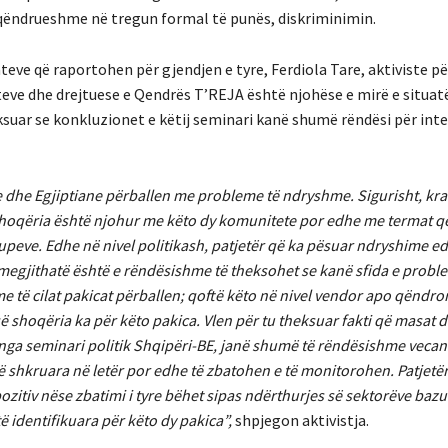
 qëndrueshme në tregun formal të punës, diskriminimin.
teve që raportohen për gjendjen e tyre, Ferdiola Tare, aktiviste pë
teve dhe drejtuese e Qendrës T’REJA është njohëse e mirë e situat
ksuar se konkluzionet e këtij seminari kanë shumë rëndësi për inte
 dhe Egjiptiane përballen me probleme të ndryshme. Sigurisht, kr
shoqëria është njohur me këto dy komunitete por edhe me termat 
upeve. Edhe në nivel politikash, patjetër që ka pësuar ndryshime ed
, megjithatë është e rëndësishme të theksohet se kanë sfida e prob
 të cilat pakicat përballen; qoftë këto në nivel vendor apo qëndro
 shoqëria ka për këto pakica. Vlen për tu theksuar fakti që masat 
nga seminari politik Shqipëri-BE, janë shumë të rëndësishme vecanë
 shkruara në letër por edhe të zbatohen e të monitorohen. Patjetër
pozitiv nëse zbatimi i tyre bëhet sipas ndërthurjes së sektorëve bazu
të identifikuara për këto dy pakica”,
shpjegon aktivistja.