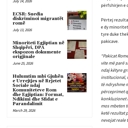
July 14, 2026
përfshirjen e
ECSR: Suedia
diskriminoi migrantët
Përtej rezulta
romë
e dy minorite
July 13, 2026
tyre duke the
pakicave.
Minoriteti Egjiptian në
Shqipëri, DPA
ekspozon dokumente
“Pakicat Rome
origjinale
vite më parë 
June 25, 2026
ndaj këtyre gr
Hulumtim mbi Gjuhën
institucional
e Urrejtjes në Rrjetet
të ndryshme me
Sociale ndaj
Komuniteteve Rom
përceprimet që
dhe Egjiptian: Format,
konkluzionet 
Ndikimi dhe Sfidat e
Parandalimit
mos mbeten të
March 29, 2026
ketë rezultat 
nevojat reale 