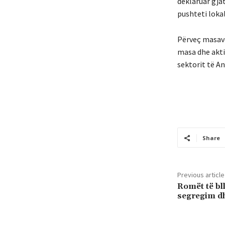
deklaruar gja
pushteti lokal
Përveç masave
masa dhe akti
sektorit të An
Share
Previous article
Romët të bl
segregim dh