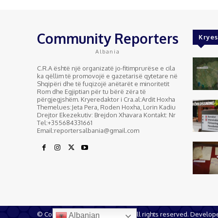
Community Reporters
Kryes
Albania
C.R.A është një organizatë jo-fitimprurëse e cila
ka qëllim të promovojë e gazetarisë qytetare në
Shqipëri dhe të fuqizojë anëtarët e minoritetit
Rom dhe Egjiptian për tu bërë zëra të
përgjegjshëm. Kryeredaktor i Cra.al:Ardit Hoxha
Themelues:Jeta Pera, Roden Hoxha, Lorin Kadiu
Drejtor Ekezekutiv: Brejdon Xhavara Kontakt: Nr
Tel:+355684331661
Email:reportersalbania@gmail.com
© Community Reporters Albania all rights reserved. Develo
Albanian