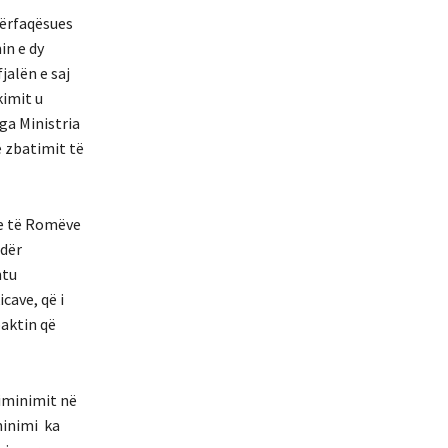
përfaqësues
in e dy
jalën e saj
imit u
ga Ministria
ë zbatimit të
ve të Romëve
ndër
htu
cave, që i
paktin që
riminimit në
minimi ka