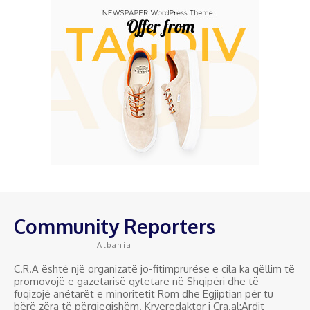
Community Reporters
Albania
C.R.A është një organizatë jo-fitimprurëse e cila ka qëllim të
promovojë e gazetarisë qytetare në Shqipëri dhe të
fuqizojë anëtarët e minoritetit Rom dhe Egjiptian për tu
bërë zëra të përgjegjshëm. Kryeredaktor i Cra.al:Ardit