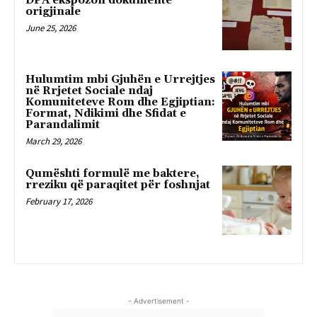
DPA ekspozon dokumente
origjinale
June 25, 2026
Hulumtim mbi Gjuhën e Urrejtjes
në Rrjetet Sociale ndaj
Komuniteteve Rom dhe Egjiptian:
Format, Ndikimi dhe Sfidat e
Parandalimit
March 29, 2026
Qumështi formulë me baktere,
rreziku që paraqitet për foshnjat
February 17, 2026
- Advertisement -