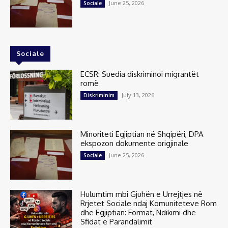
June 25, 2026
Sociale
Sociale
ECSR: Suedia diskriminoi migrantët
romë
July 13, 2026
Diskriminim
Minoriteti Egjiptian në Shqipëri, DPA
ekspozon dokumente origjinale
June 25, 2026
Sociale
Hulumtim mbi Gjuhën e Urrejtjes në
Rrjetet Sociale ndaj Komuniteteve Rom
dhe Egjiptian: Format, Ndikimi dhe
Sfidat e Parandalimit