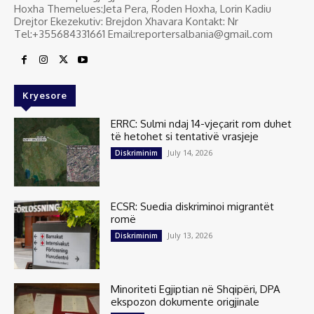
Hoxha Themelues:Jeta Pera, Roden Hoxha, Lorin Kadiu
Drejtor Ekezekutiv: Brejdon Xhavara Kontakt: Nr
Tel:+355684331661 Email:reportersalbania@gmail.com
Kryesore
ERRC: Sulmi ndaj 14-vjeçarit rom duhet
të hetohet si tentativë vrasjeje
July 14, 2026
Diskriminim
ECSR: Suedia diskriminoi migrantët
romë
July 13, 2026
Diskriminim
Minoriteti Egjiptian në Shqipëri, DPA
ekspozon dokumente origjinale