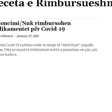
eceta e Rimbursuesh
oncimi/Nuk rimbursohen
ikamentet për Covid-19
n Xhavara
-
January 27, 2021
ia Covid-19 vazhdon ende të mbajë të “mbërthyer” popullin
ar, frika se mund të infektohesh është e pranishme në çdo çati.
se kurba e...