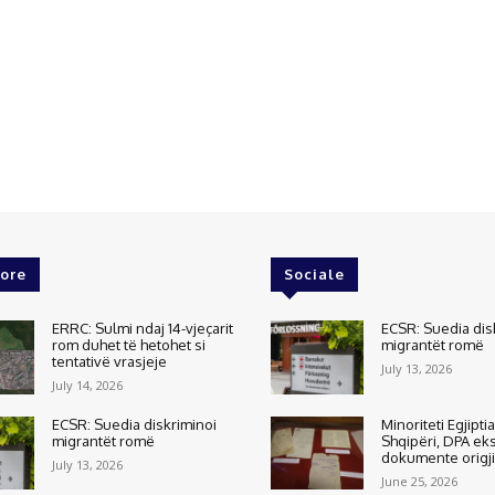
ore
Sociale
ERRC: Sulmi ndaj 14-vjeçarit
ECSR: Suedia dis
rom duhet të hetohet si
migrantët romë
tentativë vrasjeje
July 13, 2026
July 14, 2026
ECSR: Suedia diskriminoi
Minoriteti Egjipti
migrantët romë
Shqipëri, DPA e
dokumente origj
July 13, 2026
June 25, 2026