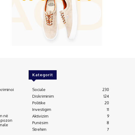
Kategorit
kriminoi
Sociale
230
Diskriminim
124
Politike
20
Investigim
11
an në
Aktivizim
9
kspozon
Punësim
8
inale
Strehim
7