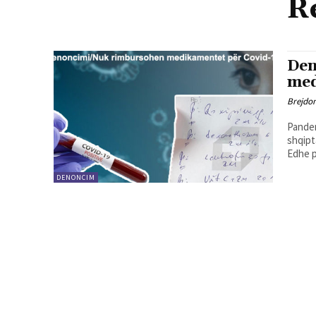
R
Den
med
Brejdo
Pandem
shqipt
Edhe p
DENONCIM