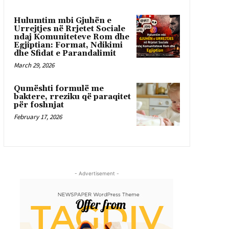
Hulumtim mbi Gjuhën e
Urrejtjes në Rrjetet Sociale
ndaj Komuniteteve Rom dhe
Egjiptian: Format, Ndikimi
dhe Sfidat e Parandalimit
March 29, 2026
Qumështi formulë me
baktere, rreziku që paraqitet
për foshnjat
February 17, 2026
- Advertisement -