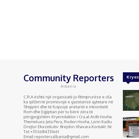
Community Reporters
Kryes
Albania
C.R.A është një organizatë jo-fitimprurëse e cila
ka qëllim të promovojë e gazetarisë qytetare në
Shqipëri dhe të fuqizojë anëtarët e minoritetit
Rom dhe Egjiptian për tu bërë zëra të
përgjegjshëm. Kryeredaktor i Cra.al:Ardit Hoxha
Themelues:Jeta Pera, Roden Hoxha, Lorin Kadiu
Drejtor Ekezekutiv: Brejdon Xhavara Kontakt: Nr
Tel:+355684331661
Email:reportersalbania@gmail.com