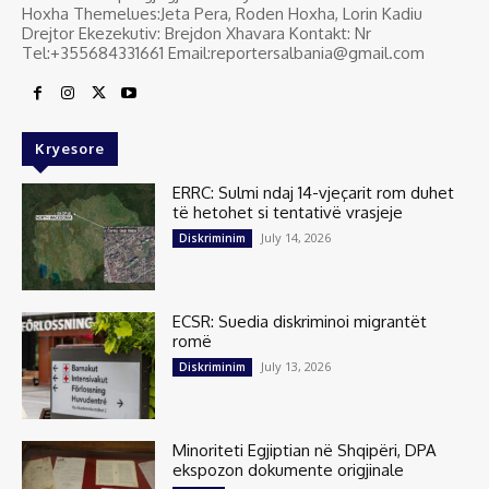
Hoxha Themelues:Jeta Pera, Roden Hoxha, Lorin Kadiu
Drejtor Ekezekutiv: Brejdon Xhavara Kontakt: Nr
Tel:+355684331661 Email:reportersalbania@gmail.com
Kryesore
ERRC: Sulmi ndaj 14-vjeçarit rom duhet
të hetohet si tentativë vrasjeje
July 14, 2026
Diskriminim
ECSR: Suedia diskriminoi migrantët
romë
July 13, 2026
Diskriminim
Minoriteti Egjiptian në Shqipëri, DPA
ekspozon dokumente origjinale