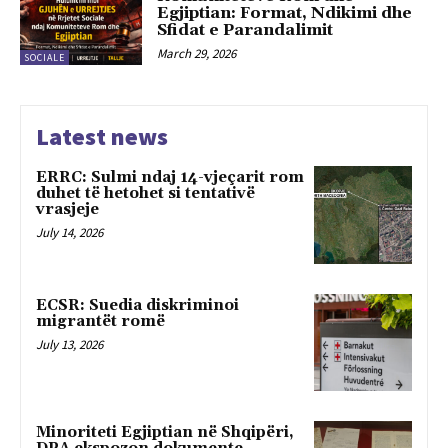
Egjiptian: Format, Ndikimi dhe
Sfidat e Parandalimit
March 29, 2026
SOCIALE
Latest news
ERRC: Sulmi ndaj 14-vjeçarit rom
duhet të hetohet si tentativë
vrasjeje
July 14, 2026
ECSR: Suedia diskriminoi
migrantët romë
July 13, 2026
Minoriteti Egjiptian në Shqipëri,