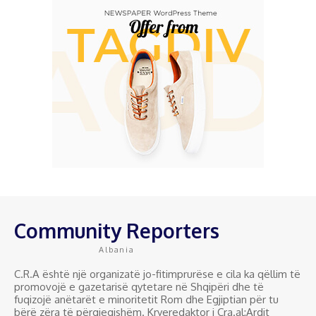
Community Reporters
Albania
C.R.A është një organizatë jo-fitimprurëse e cila ka qëllim të
promovojë e gazetarisë qytetare në Shqipëri dhe të
fuqizojë anëtarët e minoritetit Rom dhe Egjiptian për tu
bërë zëra të përgjegjshëm. Kryeredaktor i Cra.al:Ardit