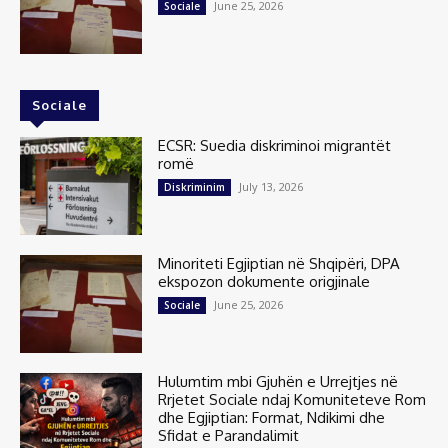
June 25, 2026
Sociale
Sociale
ECSR: Suedia diskriminoi migrantët
romë
July 13, 2026
Diskriminim
Minoriteti Egjiptian në Shqipëri, DPA
ekspozon dokumente origjinale
June 25, 2026
Sociale
Hulumtim mbi Gjuhën e Urrejtjes në
Rrjetet Sociale ndaj Komuniteteve Rom
dhe Egjiptian: Format, Ndikimi dhe
Sfidat e Parandalimit