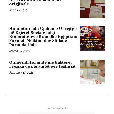
DPA ekspozon dokumente
origjinale
June 25, 2026
Hulumtim mbi Gjuhën e Urrejtjes
në Rrjetet Sociale ndaj
Komuniteteve Rom dhe Egjiptian:
Format, Ndikimi dhe Sfidat e
Parandalimit
March 29, 2026
Qumështi formulë me baktere,
rreziku që paraqitet për foshnjat
February 17, 2026
- Advertisement -