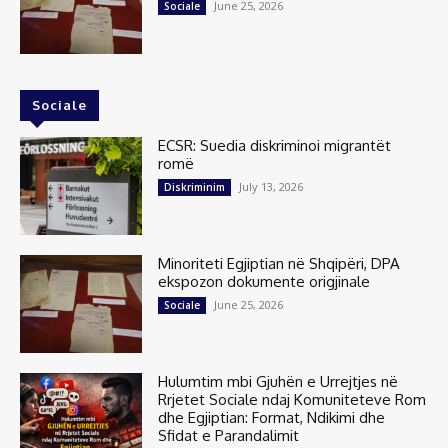
June 25, 2026
Sociale
Sociale
ECSR: Suedia diskriminoi migrantët
romë
July 13, 2026
Diskriminim
Minoriteti Egjiptian në Shqipëri, DPA
ekspozon dokumente origjinale
June 25, 2026
Sociale
Hulumtim mbi Gjuhën e Urrejtjes në
Rrjetet Sociale ndaj Komuniteteve Rom
dhe Egjiptian: Format, Ndikimi dhe
Sfidat e Parandalimit