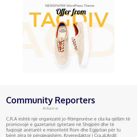
Community Reporters
Albania
C.R.A është një organizatë jo-fitimprurëse e cila ka qëllim të
promovojë e gazetarisë qytetare në Shqipëri dhe të
fuqizojë anëtarët e minoritetit Rom dhe Egjiptian për tu
bërë zëra të përgjegjshëm. Kryeredaktor i Cra.al:Ardit