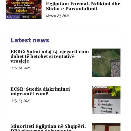
Egjiptian: Format, Ndikimi dhe
Sfidat e Parandalimit
March 29, 2026
SOCIALE
Latest news
ERRC: Sulmi ndaj 14-vjeçarit rom
duhet të hetohet si tentativë
vrasjeje
July 14, 2026
ECSR: Suedia diskriminoi
migrantët romë
July 13, 2026
Minoriteti Egjiptian në Shqipëri,