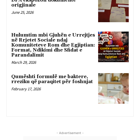
DPA ekspozon dokumente
origjinale
June 25, 2026
Hulumtim mbi Gjuhën e Urrejtjes
në Rrjetet Sociale ndaj
Komuniteteve Rom dhe Egjiptian:
Format, Ndikimi dhe Sfidat e
Parandalimit
March 29, 2026
Qumështi formulë me baktere,
rreziku që paraqitet për foshnjat
February 17, 2026
- Advertisement -