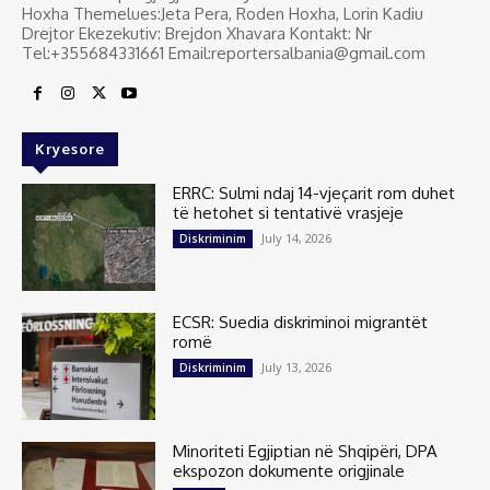
Hoxha Themelues:Jeta Pera, Roden Hoxha, Lorin Kadiu
Drejtor Ekezekutiv: Brejdon Xhavara Kontakt: Nr
Tel:+355684331661 Email:reportersalbania@gmail.com
Kryesore
ERRC: Sulmi ndaj 14-vjeçarit rom duhet
të hetohet si tentativë vrasjeje
July 14, 2026
Diskriminim
ECSR: Suedia diskriminoi migrantët
romë
July 13, 2026
Diskriminim
Minoriteti Egjiptian në Shqipëri, DPA
ekspozon dokumente origjinale