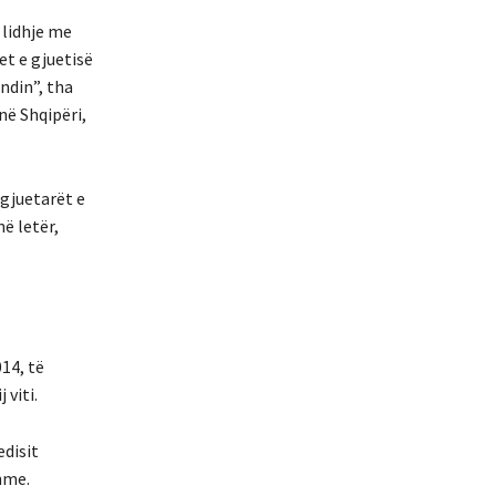
 lidhje me
et e gjuetisë
ndin”, tha
në Shqipëri,
 gjuetarët e
ë letër,
14, të
 viti.
disit
hme.