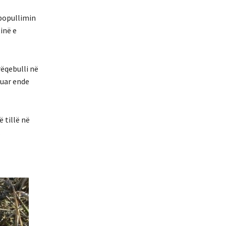
ipopullimin
inë e
rëqebulli në
kuar ende
 tillë në
.