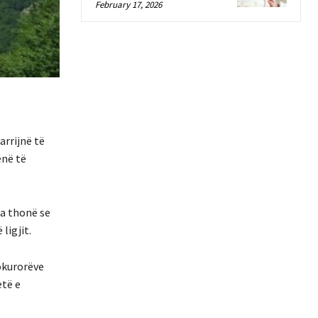
February 17, 2026
rrijnë të
ënë të
ra thonë se
ligjit.
rokurorëve
etë e