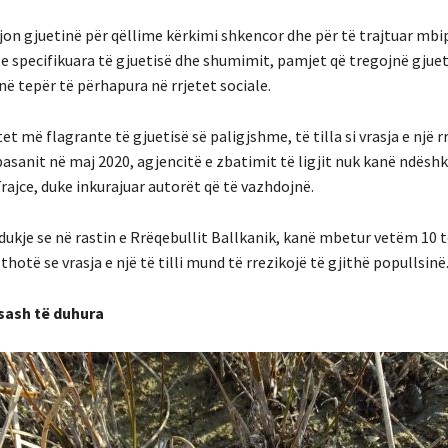
lejon gjuetinë për qëllime kërkimi shkencor dhe për të trajtuar mb
 e specifikuara të gjuetisë dhe shumimit, pamjet që tregojnë gjuet
ë tepër të përhapura në rrjetet sociale.
et më flagrante të gjuetisë së paligjshme, të tilla si vrasja e një r
basanit në maj 2020, agjencitë e zbatimit të ligjit nuk kanë ndësh
rajce, duke inkurajuar autorët që të vazhdojnë.
 dukje se në rastin e Rrëqebullit Ballkanik, kanë mbetur vetëm 10 të
 thotë se vrasja e një të tilli mund të rrezikojë të gjithë popullsinë
ash të duhura