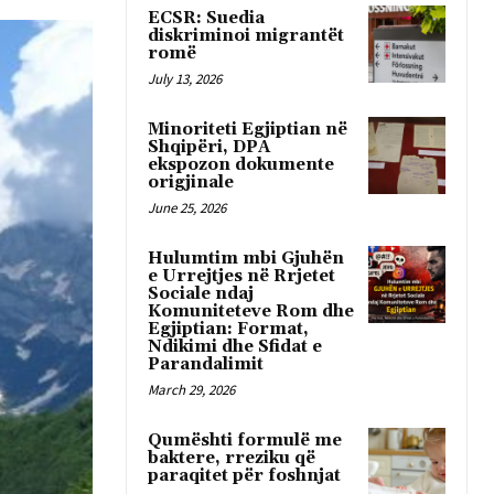
ECSR: Suedia
diskriminoi migrantët
romë
July 13, 2026
Minoriteti Egjiptian në
Shqipëri, DPA
ekspozon dokumente
origjinale
June 25, 2026
Hulumtim mbi Gjuhën
e Urrejtjes në Rrjetet
Sociale ndaj
Komuniteteve Rom dhe
Egjiptian: Format,
Ndikimi dhe Sfidat e
Parandalimit
March 29, 2026
Qumështi formulë me
baktere, rreziku që
paraqitet për foshnjat