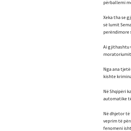
përballemi me 
Xeka tha se g
së lumit Sema
perëndimore s
Ai gjithashtu 
moratoriumit
Nga ana tjetër
kishte krimin
Në Shqipëri k
automatike të
Në dhjetor të 
veprim të për
fenomeni ishte