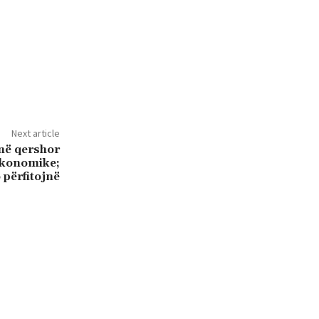
Next article
në qershor
ekonomike;
 përfitojnë