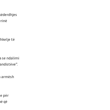
këderdhjes
ërinë
shkelje të
a se ndalimi
andistëve”.
dh armësh
je për
në që