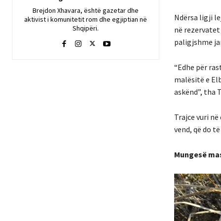
Brejdon Xhavara, është gazetar dhe
Ndërsa ligji 
aktivist i komunitetit rom dhe egjiptian në
Shqipëri.
në rezervatet
paligjshme jan
“Edhe për rast
malësitë e El
askënd”, tha T
Trajce vuri në
vend, që do të
Mungesë mas