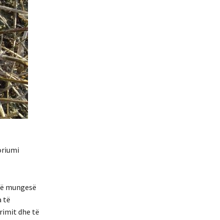
oriumi
një mungesë
a të
rimit dhe të