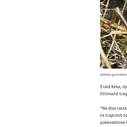
Gjelëza gjushëzezë
Erald Xeka, n
fillimisht tr
“Në disa rast
të trajtimit t
pakëndshme ku