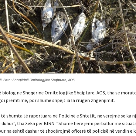
. Foto: Shoqërinë Ornitologjike Shqiptare, AOS,
jë biolog në Shoqërinë Ornitologjike Shqiptare, AOS, tha se morat
egoi premtime, por shumë shpejt ia la rrugën zhgënjimit.
e të shumta të raportuara në Policinë e Shtetit, ne vërejmë se ka 
ë duhur”, tha Xeka për BIRN. “Shumë herë jemi përballur me situat
r na është dashur të shoqërojmë oficerë të policisë në vendin e k