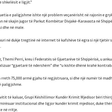
shkelësit e ligjit.”
juetia e paligjshme ishte një problem veçanërisht në rajonin e gry
n në skajin jugor të Parkut Kombëtar Divjakë-Karavasta në Shqip
i dhe në male.
vuri në dukje tregtinë në internet të kafshëve të egra si një tjetër 
.
, Themi Perri, kreu i Federatës së Gjuetarëve të Shqipërisë, u anku
alizuar “gjuetarë të ndershëm” dhe “u kishte dhënë krahë kontrab
a rreth 75,000 armë gjahu të regjistruara, si dhe një numër të ma
 paligjshme.
vitit të kaluar, Grupi Këshillimor Kundër Krimit Mjedisor bëri thirr
mirësuar institucional dhe ligjor kundër krimit mjedisor, duke thë
 në rritje.