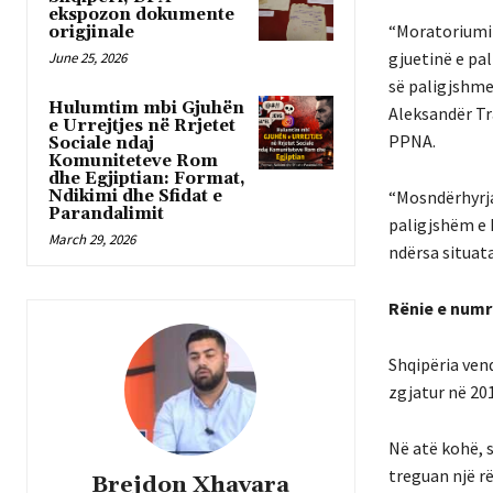
ekspozon dokumente
“Moratoriumi i
origjinale
gjuetinë e pal
June 25, 2026
së paligjshme
Hulumtim mbi Gjuhën
Aleksandër Tra
e Urrejtjes në Rrjetet
PPNA.
Sociale ndaj
Komuniteteve Rom
dhe Egjiptian: Format,
Ndikimi dhe Sfidat e
“Mosndërhyrja
Parandalimit
paligjshëm e 
March 29, 2026
ndërsa situata
Rënie e numr
Shqipëria ven
zgjatur në 201
Në atë kohë, 
treguan një r
Brejdon Xhavara