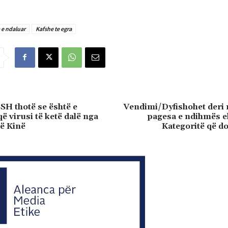
 e ndaluar
Kafshe te egra
SH thotë se është e
Vendimi/Dyfishohet deri 
 virusi të ketë dalë nga
pagesa e ndihmës 
në Kinë
Kategoritë që do