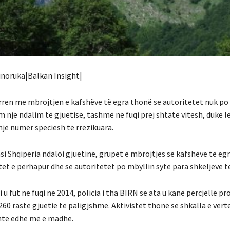
Sinoruka|Balkan Insight|
ren me mbrojtjen e kafshëve të egra thonë se autoritetet nuk po a
 një ndalim të gjuetisë, tashmë në fuqi prej shtatë vitesh, duke l
jë numër speciesh të rrezikuara.
si Shqipëria ndaloi gjuetinë, grupet e mbrojtjes së kafshëve të eg
t e përhapur dhe se autoritetet po mbyllin sytë para shkeljeve të 
 u fut në fuqi në 2014, policia i tha BIRN se ata u kanë përcjellë p
0 raste gjuetie të paligjshme. Aktivistët thonë se shkalla e vërt
htë edhe më e madhe.