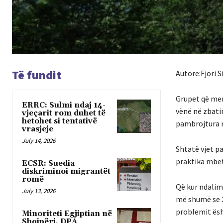
Të fundit
Autore:Fjori 
Grupet që mer
ERRC: Sulmi ndaj 14-
vënë në zbatim
vjeçarit rom duhet të
hetohet si tentativë
pambrojtura n
vrasjeje
July 14, 2026
Shtatë vjet pa
praktika mbete
ECSR: Suedia
diskriminoi migrantët
romë
Që kur ndalimi
July 13, 2026
më shumë se 26
problemit ës
Minoriteti Egjiptian në
Shqipëri, DPA