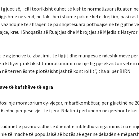
 gjuetisë, i cili teorikisht duhet të kishte normalizuar situatën në
igjshme në vend, në fakt bëri shumë pak në këtë drejtim, pasi rast
 vazhdojnë të shfaqen të pa shqetësuara pothuajse në të gjithë ve
jce, kreu i Shoqatës së Ruajtjes dhe Mbrojtjes së Mjedisit Natyror 
 e agjencive të zbatimit të ligjit dhe mungesa e ndëshkimeve për
ka kthyer praktikisht moratoriumin në një ligj që ekziston vetëm n
 në terren është plotësisht jashtë kontrollit”, tha ai për BIRN.
ave të kafshëve të egra
dosi një moratorium dy-vjeçar, mbarëkombëtar, për gjuetinë në 20
6 edhe për pesë vjet të tjera. Ndalimi përfundon në qershor të këtij
studimet e pavarura dhe të dhënat e mbledhura nga ministria e mje
ënie të madhe të popullsisë së botës së egër në dekadën e mëpars