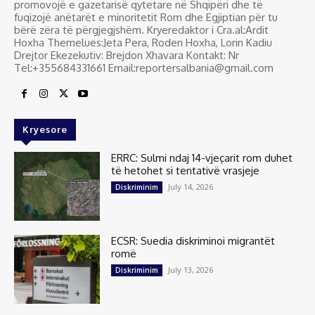
promovojë e gazetarisë qytetare në Shqipëri dhe të
fuqizojë anëtarët e minoritetit Rom dhe Egjiptian për tu
bërë zëra të përgjegjshëm. Kryeredaktor i Cra.al:Ardit
Hoxha Themelues:Jeta Pera, Roden Hoxha, Lorin Kadiu
Drejtor Ekezekutiv: Brejdon Xhavara Kontakt: Nr
Tel:+355684331661 Email:reportersalbania@gmail.com
Kryesore
ERRC: Sulmi ndaj 14-vjeçarit rom duhet
të hetohet si tentativë vrasjeje
July 14, 2026
Diskriminim
ECSR: Suedia diskriminoi migrantët
romë
July 13, 2026
Diskriminim