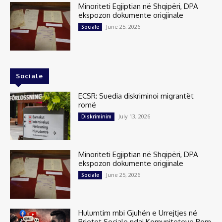
Minoriteti Egjiptian në Shqipëri, DPA
ekspozon dokumente origjinale
June 25, 2026
Sociale
Sociale
ECSR: Suedia diskriminoi migrantët
romë
July 13, 2026
Diskriminim
Minoriteti Egjiptian në Shqipëri, DPA
ekspozon dokumente origjinale
June 25, 2026
Sociale
Hulumtim mbi Gjuhën e Urrejtjes në
Rrjetet Sociale ndaj Komuniteteve Rom