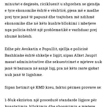
minutat e degjesës, ricikluesit u shprehen se gjendja
e tyre ekonomike është e vështirë, pjesa më e madhe
prej tyre janë të papunë dhe trajtohen më ndihmë
ekonomike dhe në këto kushte bllokimi i mbetjeve
nga policia është një problematikë e vazhduar prej
shumë kohësh.
Edhe për Avokatin e Popullit, sjellja e policisë
Bashkiake është shkelje e ligjit, sipas Alket Jaupit
masat administrative dhe sekuestrimet e mjeteve nuk
janë të bazuara në asnjë ligj, pra në këto raste gjobat
nuk janë të ligjshme.
Sipas hetimit që KMD kreu, faktoi përmes provave se:
1-Nuk ekziston një procedurë standarde ligjore për
konstatimin, bllokimin dhe shoqërimin e mjeteve