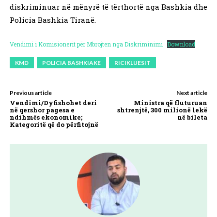
diskriminuar në mënyrë të tërthortë nga Bashkia dhe
Policia Bashkia Tiranë.
Vendimi i Komisionerit për Mbrojten nga Diskriminimi
Download
KMD
POLICIA BASHKIAKE
RICIKLUESIT
Previous article
Next article
Vendimi/Dyfishohet deri
Ministra që fluturuan
në qershor pagesa e
shtrenjtë, 300 milionë lekë
ndihmës ekonomike;
në bileta
Kategoritë që do përfitojnë