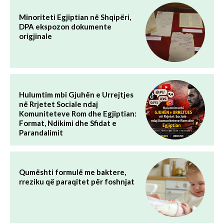
Minoriteti Egjiptian në Shqipëri,
DPA ekspozon dokumente
origjinale
Hulumtim mbi Gjuhën e Urrejtjes
në Rrjetet Sociale ndaj
Komuniteteve Rom dhe Egjiptian:
Format, Ndikimi dhe Sfidat e
Parandalimit
Qumështi formulë me baktere,
rreziku që paraqitet për foshnjat