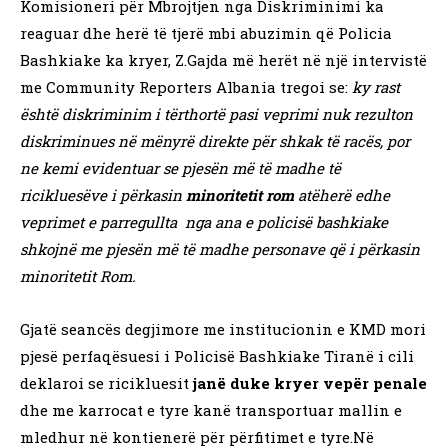
Komisioneri për Mbrojtjen nga Diskriminimi ka
reaguar dhe herë të tjerë mbi abuzimin që Policia
Bashkiake ka kryer, Z.Gajda më herët në një intervistë
me Community Reporters Albania tregoi se:
ky rast
është diskriminim i tërthortë pasi veprimi nuk rezulton
diskriminues në mënyrë direkte për shkak të racës, por
ne kemi evidentuar se pjesën më të madhe të
ricikluesëve i përkasin
minoritetit rom
atëherë edhe
veprimet e parregullta nga ana e policisë bashkiake
shkojnë me pjesën më të madhe personave që i përkasin
minoritetit Rom.
Gjatë seancës degjimore me institucionin e KMD mori
pjesë perfaqësuesi i Policisë Bashkiake Tiranë i cili
deklaroi se ricikluesit
janë duke kryer vepër penale
dhe me karrocat e tyre kanë transportuar mallin e
mledhur në kontienerë për përfitimet e tyre.Në