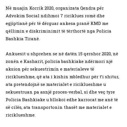
Në muajin Korrik 2020, organizata Qendra për
Advokim Social ndihmoi 7 riciklues romë dhe
egjiptianë për të dërguar ankesa pranë KMD me
qëllimin e diskriminimit të tërthortë nga Policia
Bashkia Tiranë.
Ankuesit u shprehen se në datën 15 qershor 2020, në
zonën e Kasharit, policia bashkiake ndërmori një
aksion për sekuestrimin e materialeve të
riciklueshme, që ata i kishin mbledhur për t’i shitur,
ata pretendojnë se materialet e riciklueshme u
sekuestruan pa asnjë proces-verbal, si dhe veç tyre
Policia Bashkiake u bllokoi edhe karrocat me anë të
së cilës, ata transportonin thasët me materialet e
riciklueshme.