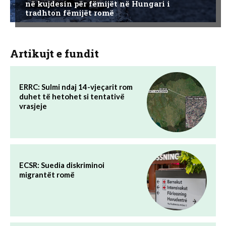
në kujdesin për fëmijët në Hungari i
tradhton fëmijët romë
Artikujt e fundit
ERRC: Sulmi ndaj 14-vjeçarit rom
duhet të hetohet si tentativë
vrasjeje
ECSR: Suedia diskriminoi
migrantët romë