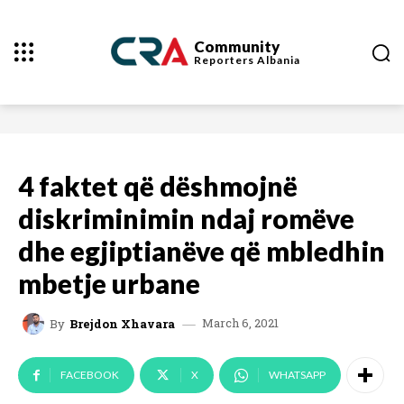
Community
Reporters
Albania
4 faktet që dëshmojnë
diskriminimin ndaj romëve
dhe egjiptianëve që mbledhin
mbetje urbane
March 6, 2021
By
Brejdon Xhavara
FACEBOOK
X
WHATSAPP