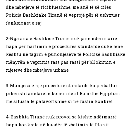
dhe mbetjeve të riciklueshme, me anë të së cilës
Policia Bashkiake Tiranë të veprojë për të ushtruar
funksionet e saj
2-Nga ana e Bashkisë Tiranë nuk janë ndërrmarrë
hapa për hartimin e procedurës standarde duke lënë
kështu në tagrin e punonjësëve të Policisë Bashkiake
mënyrën e veprimit rast pas rasti për bllokimin e
mjeteve dhe mbetjeve urbane
3-Mungesa e një procedure standarde ka përballur
pikërisht anëtarët e komunitetit Rom dhe Egjiptian
me situata të pafavorfshme si në rastin konkret
4-Bashkia Tiranë nuk provoi se kishte ndërmarrë
hapa konkrete në kuadër të zbatimin të Planit