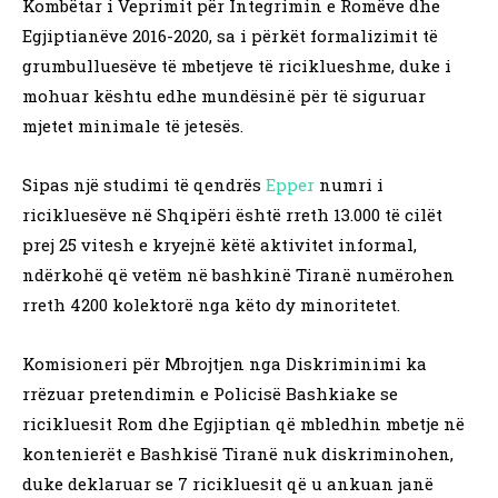
Kombëtar i Veprimit për Integrimin e Romëve dhe
Egjiptianëve 2016-2020, sa i përkët formalizimit të
grumbulluesëve të mbetjeve të riciklueshme, duke i
mohuar kështu edhe mundësinë për të siguruar
mjetet minimale të jetesës.
Sipas një studimi të qendrës
Epper
numri i
ricikluesëve në Shqipëri është rreth 13.000 të cilët
prej 25 vitesh e kryejnë këtë aktivitet informal,
ndërkohë që vetëm në bashkinë Tiranë numërohen
rreth 4200 kolektorë nga këto dy minoritetet.
Komisioneri për Mbrojtjen nga Diskriminimi ka
rrëzuar pretendimin e Policisë Bashkiake se
ricikluesit Rom dhe Egjiptian që mbledhin mbetje në
kontenierët e Bashkisë Tiranë nuk diskriminohen,
duke deklaruar se 7 ricikluesit që u ankuan janë